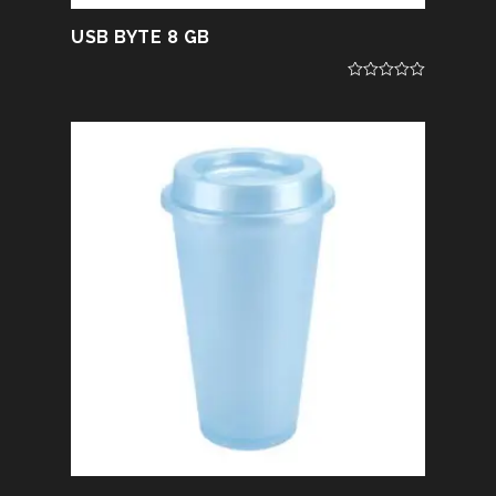
USB BYTE 8 GB
0
out
of
5