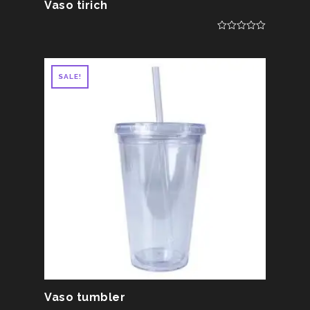
Vaso tirich
0
out
of
5
SALE!
Vaso tumbler