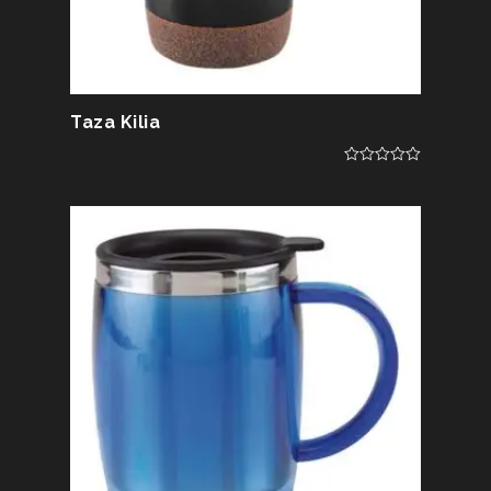
Taza Kilia
0
out
of
5