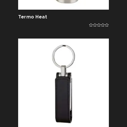
Termo Heat
0
out
of
5