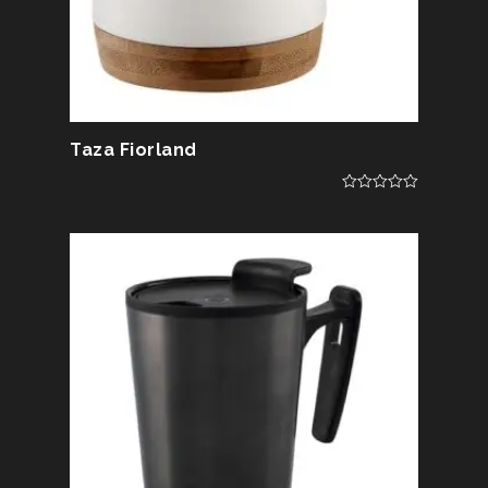
Taza Fiorland
0
out
of
5