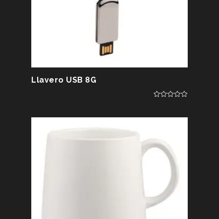
Llavero USB 8G
0
out
of
5