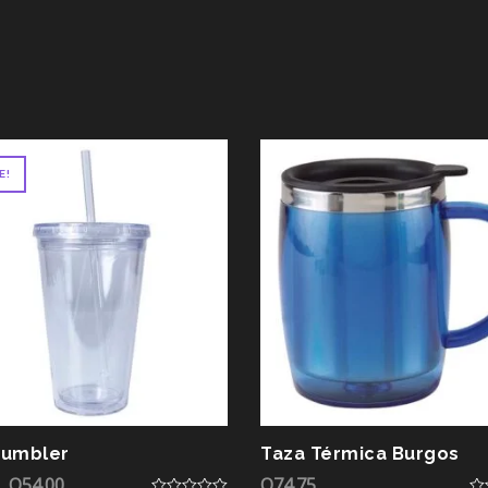
E!
tumbler
Taza Térmica Burgos
Q
54.00
Q
74.75