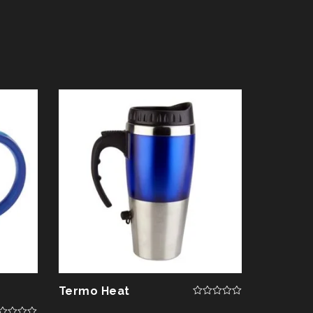
Termo Heat
0
out