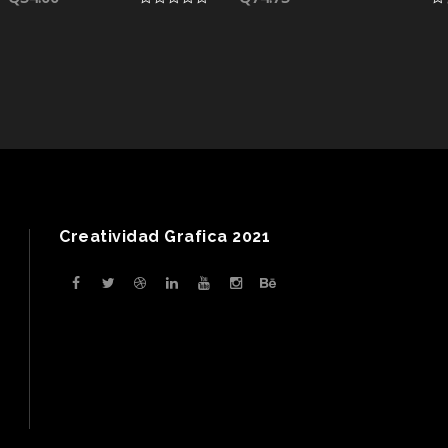
0
0
out
ou
of
of
5
5
Creatividad Grafica 2021