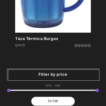
Taza Térmica Burgos
Q
74.75
0
out
of
5
Filter by price
Q70
Q80
Min
Max
FILTER