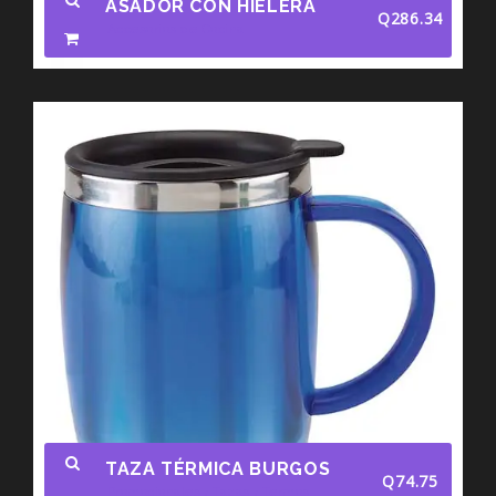
ASADOR CON HIELERA
Q
286.34
Accesorios de Cocina
TAZA TÉRMICA BURGOS
Q
74.75
Promocionales
Tazas
Termos
/
/